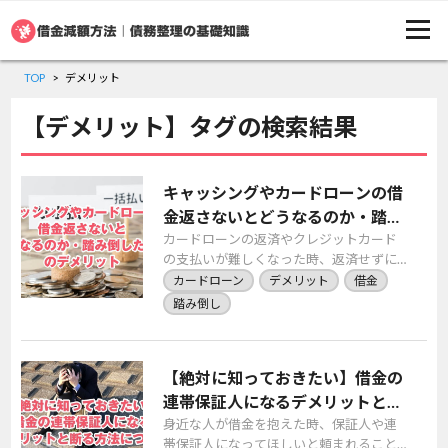
TOP
デメリット
【デメリット】タグの検索結果
キャッシングやカードローンの借
金返さないとどうなるのか・踏み
倒した場合のデメリット
カードローンの返済やクレジットカード
の支払いが難しくなった時、返済せずに
放置する(踏み倒す)ケースが見受けられま
カードローン
デメリット
借金
す。しかし、返済が滞っている限り督促
踏み倒し
の連絡は続き […]
【絶対に知っておきたい】借金の
連帯保証人になるデメリットと断
る方法について
身近な人が借金を抱えた時、保証人や連
帯保証人になってほしいと頼まれること