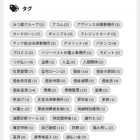
タグ
みつ葉グループ
(2)
アコム
(2)
アヴァンス法務事務所
(3)
カードローン
(7)
ギャンブル
(3)
クレジットカード
(3)
サンク総合法律事務所
(2)
デメリット
(4)
パチンコ
(4)
プロミス
(2)
ベリーベスト弁護士事務所
(3)
モビット
(2)
リボ払い
(4)
主婦
(1)
人生
(3)
人間関係
(2)
任意整理
(7)
住宅ローン
(2)
借金
(16)
借金の原因
(5)
借金依存症
(1)
借金地獄
(3)
借金減額
(5)
借金苦
(4)
借金返済
(14)
債務
(2)
債務整理
(13)
副業
(2)
夜逃げ
(1)
天音法律事務所
(2)
奨学金
(3)
家族
(1)
弁護士
(2)
悪徳消費者金融
(1)
消滅時効援用
(1)
減額診断ツール
(3)
特定調停後
(1)
疲れた
(2)
確定申告
(1)
自己破産
(11)
詐欺
(2)
踏み倒し
(2)
返済
(6)
連帯保証人
(2)
過払い金
(3)