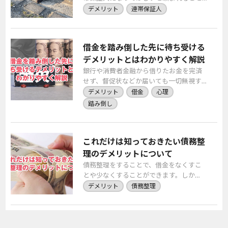
があります。頼まれてしまうと気軽な気
デメリット
連帯保証人
持ちで受けてしまう人も少なくないので
すが、そこで注意 […]
借金を踏み倒した先に待ち受ける
デメリットとはわかりやすく解説
銀行や消費者金融から借りたお金を完済
せず、督促状などか届いても一切無視す
るということは現実的に不可能ではあり
デメリット
借金
心理
ません。そうした行為を「踏み倒し」と
踏み倒し
呼びますが、踏み […]
これだけは知っておきたい債務整
理のデメリットについて
債務整理をすることで、借金をなくすこ
とや少なくすることができます。しか
し、債務整理には多くのデメリットがあ
デメリット
債務整理
るのをご存知ですか。債務整理のデメリ
ットを知らないで手 […]