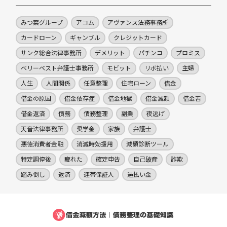
みつ葉グループ
アコム
アヴァンス法務事務所
カードローン
ギャンブル
クレジットカード
サンク総合法律事務所
デメリット
パチンコ
プロミス
ベリーベスト弁護士事務所
モビット
リボ払い
主婦
人生
人間関係
任意整理
住宅ローン
借金
借金の原因
借金依存症
借金地獄
借金減額
借金苦
借金返済
債務
債務整理
副業
夜逃げ
天音法律事務所
奨学金
家族
弁護士
悪徳消費者金融
消滅時効援用
減額診断ツール
特定調停後
疲れた
確定申告
自己破産
詐欺
踏み倒し
返済
連帯保証人
過払い金