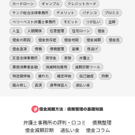
カードローン
ギャンブル
クレジットカード
サンク総合法律事務所
デメリット
パチンコ
プロミス
ベリーベスト弁護士事務所
モビット
リボ払い
主婦
人生
人間関係
任意整理
住宅ローン
借金
借金の原因
借金依存症
借金地獄
借金減額
借金苦
借金返済
債務
債務整理
副業
夜逃げ
天音法律事務所
奨学金
家族
弁護士
悪徳消費者金融
消滅時効援用
減額診断ツール
特定調停後
疲れた
確定申告
自己破産
詐欺
踏み倒し
返済
連帯保証人
過払い金
弁護士事務所の評判・口コミ
債務整理
借金減額診断
過払い金
借金コラム