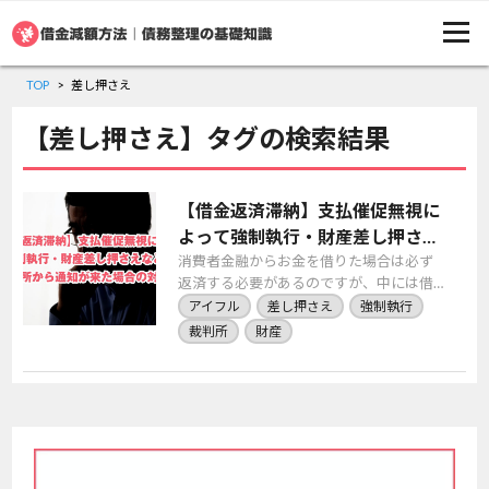
TOP
差し押さえ
【差し押さえ】タグの検索結果
【借金返済滞納】支払催促無視に
よって強制執行・財産差し押さえ
などの裁判所から通知が来た場合
消費者金融からお金を借りた場合は必ず
返済する必要があるのですが、中には借
の対処法
金返済ができなかったり支払いの催促を
アイフル
差し押さえ
強制執行
無視するという人もいます。その場合に
裁判所
財産
は裁判所から通知 […]