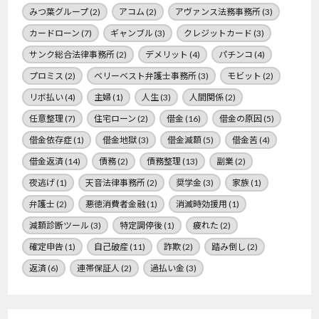
みつ葉グループ
(2)
アコム
(2)
アヴァンス法務事務所
(3)
カードローン
(7)
ギャンブル
(3)
クレジットカード
(3)
サンク総合法律事務所
(2)
デメリット
(4)
パチンコ
(4)
プロミス
(2)
ベリーベスト弁護士事務所
(3)
モビット
(2)
リボ払い
(4)
主婦
(1)
人生
(3)
人間関係
(2)
任意整理
(7)
住宅ローン
(2)
借金
(16)
借金の原因
(5)
借金依存症
(1)
借金地獄
(3)
借金減額
(5)
借金苦
(4)
借金返済
(14)
債務
(2)
債務整理
(13)
副業
(2)
夜逃げ
(1)
天音法律事務所
(2)
奨学金
(3)
家族
(1)
弁護士
(2)
悪徳消費者金融
(1)
消滅時効援用
(1)
減額診断ツール
(3)
特定調停後
(1)
疲れた
(2)
確定申告
(1)
自己破産
(11)
詐欺
(2)
踏み倒し
(2)
返済
(6)
連帯保証人
(2)
過払い金
(3)