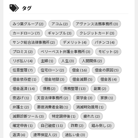
タグ
みつ葉グループ
(2)
アコム
(2)
アヴァンス法務事務所
(3)
カードローン
(7)
ギャンブル
(3)
クレジットカード
(3)
サンク総合法律事務所
(2)
デメリット
(4)
パチンコ
(4)
プロミス
(2)
ベリーベスト弁護士事務所
(3)
モビット
(2)
リボ払い
(4)
主婦
(1)
人生
(3)
人間関係
(2)
任意整理
(7)
住宅ローン
(2)
借金
(16)
借金の原因
(5)
借金依存症
(1)
借金地獄
(3)
借金減額
(5)
借金苦
(4)
借金返済
(14)
債務
(2)
債務整理
(13)
副業
(2)
夜逃げ
(1)
天音法律事務所
(2)
奨学金
(3)
家族
(1)
弁護士
(2)
悪徳消費者金融
(1)
消滅時効援用
(1)
減額診断ツール
(3)
特定調停後
(1)
疲れた
(2)
確定申告
(1)
自己破産
(11)
詐欺
(2)
踏み倒し
(2)
返済
(6)
連帯保証人
(2)
過払い金
(3)