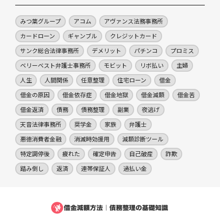
みつ葉グループ
アコム
アヴァンス法務事務所
カードローン
ギャンブル
クレジットカード
サンク総合法律事務所
デメリット
パチンコ
プロミス
ベリーベスト弁護士事務所
モビット
リボ払い
主婦
人生
人間関係
任意整理
住宅ローン
借金
借金の原因
借金依存症
借金地獄
借金減額
借金苦
借金返済
債務
債務整理
副業
夜逃げ
天音法律事務所
奨学金
家族
弁護士
悪徳消費者金融
消滅時効援用
減額診断ツール
特定調停後
疲れた
確定申告
自己破産
詐欺
踏み倒し
返済
連帯保証人
過払い金