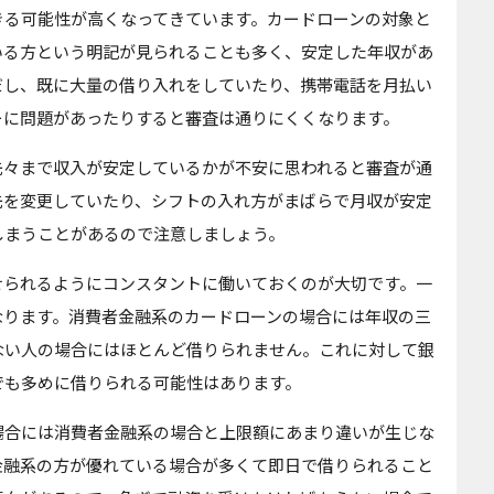
きる可能性が高くなってきています。カードローンの対象と
いる方という明記が見られることも多く、安定した年収があ
だし、既に大量の借り入れをしていたり、携帯電話を月払い
ーに問題があったりすると審査は通りにくくなります。
先々まで収入が安定しているかが不安に思われると審査が通
先を変更していたり、シフトの入れ方がまばらで月収が安定
しまうことがあるので注意しましょう。
せられるようにコンスタントに働いておくのが大切です。一
なります。消費者金融系のカードローンの場合には年収の三
ない人の場合にはほとんど借りられません。これに対して銀
でも多めに借りられる可能性はあります。
場合には消費者金融系の場合と上限額にあまり違いが生じな
金融系の方が優れている場合が多くて即日で借りられること