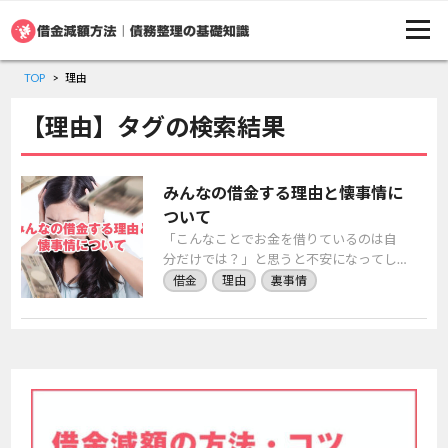
TOP
理由
【理由】タグの検索結果
みんなの借金する理由と懐事情に
ついて
「こんなことでお金を借りているのは自
分だけでは？」と思うと不安になってし
まうものですが、借金の理由は人それぞ
借金
理由
裏事情
れ、気にし過ぎる必要はありません。し
かしやはり他人の […]