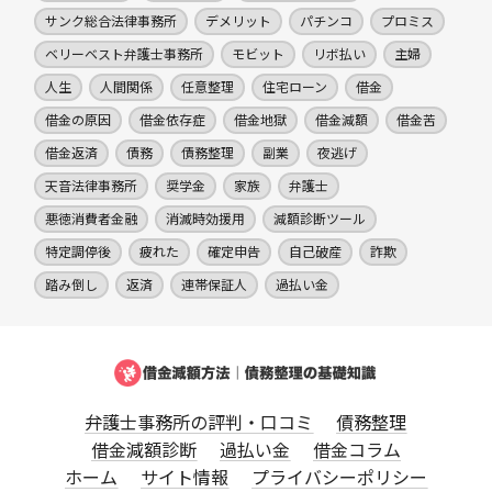
サンク総合法律事務所
デメリット
パチンコ
プロミス
ベリーベスト弁護士事務所
モビット
リボ払い
主婦
人生
人間関係
任意整理
住宅ローン
借金
借金の原因
借金依存症
借金地獄
借金減額
借金苦
借金返済
債務
債務整理
副業
夜逃げ
天音法律事務所
奨学金
家族
弁護士
悪徳消費者金融
消滅時効援用
減額診断ツール
特定調停後
疲れた
確定申告
自己破産
詐欺
踏み倒し
返済
連帯保証人
過払い金
弁護士事務所の評判・口コミ
債務整理
借金減額診断
過払い金
借金コラム
ホーム
サイト情報
プライバシーポリシー