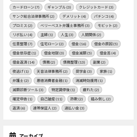
カードローン
(7)
ギャンブル
(3)
クレジットカード
(3)
サンク総合法律事務所
(2)
デメリット
(4)
パチンコ
(4)
プロミス
(2)
ベリーベスト弁護士事務所
(3)
モビット
(2)
リボ払い
(4)
主婦
(1)
人生
(3)
人間関係
(2)
任意整理
(7)
住宅ローン
(2)
借金
(16)
借金の原因
(5)
借金依存症
(1)
借金地獄
(3)
借金減額
(5)
借金苦
(4)
借金返済
(14)
債務
(2)
債務整理
(13)
副業
(2)
夜逃げ
(1)
天音法律事務所
(2)
奨学金
(3)
家族
(1)
弁護士
(2)
悪徳消費者金融
(1)
消滅時効援用
(1)
減額診断ツール
(3)
特定調停後
(1)
疲れた
(2)
確定申告
(1)
自己破産
(11)
詐欺
(2)
踏み倒し
(2)
返済
(6)
連帯保証人
(2)
過払い金
(3)
アーカイブ