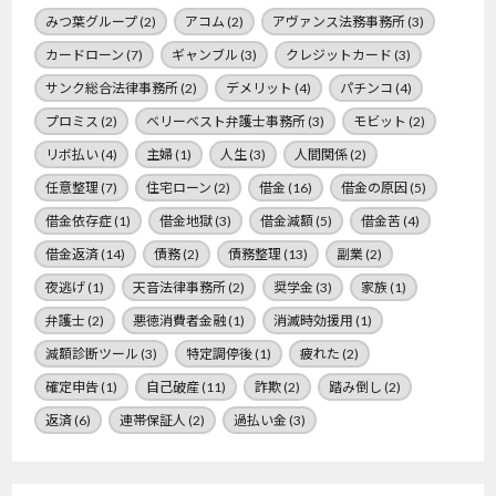
みつ葉グループ
(2)
アコム
(2)
アヴァンス法務事務所
(3)
カードローン
(7)
ギャンブル
(3)
クレジットカード
(3)
サンク総合法律事務所
(2)
デメリット
(4)
パチンコ
(4)
プロミス
(2)
ベリーベスト弁護士事務所
(3)
モビット
(2)
リボ払い
(4)
主婦
(1)
人生
(3)
人間関係
(2)
任意整理
(7)
住宅ローン
(2)
借金
(16)
借金の原因
(5)
借金依存症
(1)
借金地獄
(3)
借金減額
(5)
借金苦
(4)
借金返済
(14)
債務
(2)
債務整理
(13)
副業
(2)
夜逃げ
(1)
天音法律事務所
(2)
奨学金
(3)
家族
(1)
弁護士
(2)
悪徳消費者金融
(1)
消滅時効援用
(1)
減額診断ツール
(3)
特定調停後
(1)
疲れた
(2)
確定申告
(1)
自己破産
(11)
詐欺
(2)
踏み倒し
(2)
返済
(6)
連帯保証人
(2)
過払い金
(3)