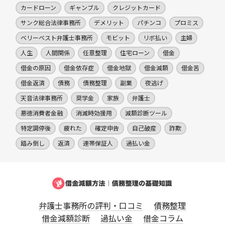
カードローン
ギャンブル
クレジットカード
サンク総合法律事務所
デメリット
パチンコ
プロミス
ベリーベスト弁護士事務所
モビット
リボ払い
主婦
人生
人間関係
任意整理
住宅ローン
借金
借金の原因
借金依存症
借金地獄
借金減額
借金苦
借金返済
債務
債務整理
副業
夜逃げ
天音法律事務所
奨学金
家族
弁護士
悪徳消費者金融
消滅時効援用
減額診断ツール
特定調停後
疲れた
確定申告
自己破産
詐欺
踏み倒し
返済
連帯保証人
過払い金
弁護士事務所の評判・口コミ
債務整理
借金減額診断
過払い金
借金コラム