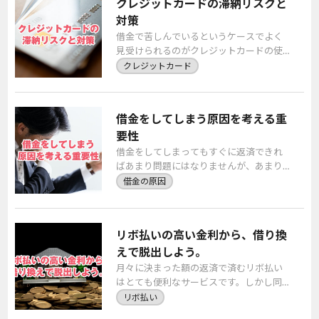
クレジットカードの滞納リスクと
対策
借金で苦しんでいるというケースでよく
見受けられるのがクレジットカードの使
い過ぎです。クレジットカードを使って
クレジットカード
滞納をしてしまい、どうにもお金を返せ
なくなってしまう […]
借金をしてしまう原因を考える重
要性
借金をしてしまってもすぐに返済できれ
ばあまり問題にはなりませんが、あまり
に多くの借金を抱えてしまって返済でき
借金の原因
なくなるケースもしばしばあります。最
終的には債務整理 […]
リボ払いの高い金利から、借り換
えで脱出しよう。
月々に決まった額の返済で済むリボ払い
はとても便利なサービスです。しかし同
時に使い続けていると、金利がとても高
リボ払い
くなってしまう可能性のあるものでもあ