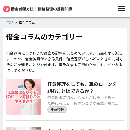
TOP
借金コラム
借金コラムのカテゴリー
借金返済にまつわるお役立ち記事をまとめています。借金を早く減ら
すコツや、借金減額ができる条件、借金返済がしんどいときの対処方
法などを知ることができます。早急な借金完済のためにも、ぜひ参考
にしてください。
任意整理をしても、車のローンを
組むことはできるか？
借金返済に悩み、なんとかしたいと思っ
た時に考える手段のひとつが任意整理で
しょう。任意整理を行うことで、借金返
任意整理
済の道筋をつけて、安定した生活を取り
戻すことができま […]