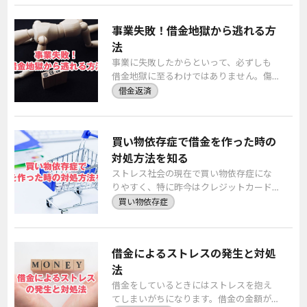
ります。 現在既 […]
事業失敗！借金地獄から逃れる方
法
事業に失敗したからといって、必ずしも
借金地獄に至るわけではありません。傷
が浅いうちに対策を打てば、借金地獄に
借金返済
悩むこともなく、事業を復活させること
もできます。まず […]
買い物依存症で借金を作った時の
対処方法を知る
ストレス社会の現在で買い物依存症にな
りやすく、特に昨今はクレジットカード
払いやリボ払いなど現金の持ち合わせが
買い物依存症
なくともショッピングができます。 自分
自身で借金をし […]
借金によるストレスの発生と対処
法
借金をしているときにはストレスを抱え
てしまいがちになります。借金の金額が