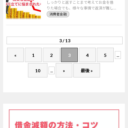
しっかりと返すことまで考えてお金を借
りた場合でも、様々な事情で返済が難し
くなってしまうことは少なくありませ
消費者金融
ん。 そんな場合に始まるのが、消費者金
融からの取り立て […]
3 / 13
«
1
2
3
4
5
...
10
...
»
最後 »