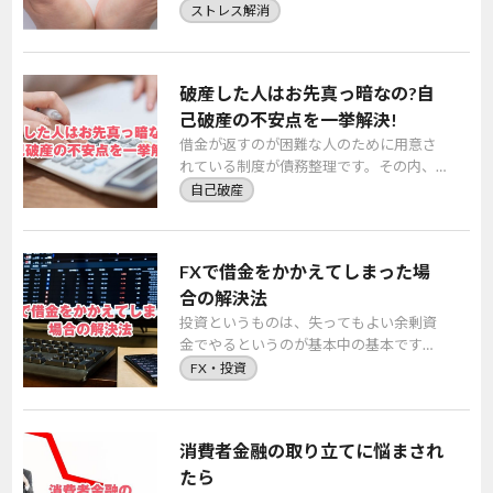
肥大化したり、借りている期間が長期化
ストレス解消
したりするほどストレスは大きくなって
しまいがちなので […]
破産した人はお先真っ暗なの?自
己破産の不安点を一挙解決!
借金が返すのが困難な人のために用意さ
れている制度が債務整理です。その内、
最終手段となるのが自己破産です。 自己
自己破産
破産した人は、その後の人生に暗い影を
落とすというイ […]
FXで借金をかかえてしまった場
合の解決法
投資というものは、失ってもよい余剰資
金でやるというのが基本中の基本です
が、なかなかそうもいかないのも実情で
FX・投資
しょう。副業として、あるいは家計の足
しにと、虎の子の貯 […]
消費者金融の取り立てに悩まされ
たら