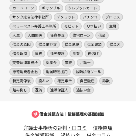
カードローン
ギャンブル
クレジットカード
サンク総合法律事務所
デメリット
パチンコ
プロミス
ベリーベスト弁護士事務所
モビット
リボ払い
主婦
人生
人間関係
任意整理
住宅ローン
借金
借金の原因
借金依存症
借金地獄
借金減額
借金苦
借金返済
債務
債務整理
副業
夜逃げ
天音法律事務所
奨学金
家族
弁護士
悪徳消費者金融
消滅時効援用
減額診断ツール
特定調停後
疲れた
確定申告
自己破産
詐欺
踏み倒し
返済
連帯保証人
過払い金
弁護士事務所の評判・口コミ
債務整理
借金減額診断
過払い金
借金コラム