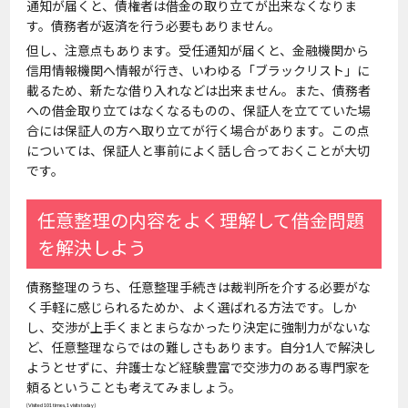
通知が届くと、債権者は借金の取り立てが出来なくなりま
す。債務者が返済を行う必要もありません。
但し、注意点もあります。受任通知が届くと、金融機関から
信用情報機関へ情報が行き、いわゆる「ブラックリスト」に
載るため、新たな借り入れなどは出来ません。また、債務者
への借金取り立てはなくなるものの、保証人を立てていた場
合には保証人の方へ取り立てが行く場合があります。この点
については、保証人と事前によく話し合っておくことが大切
です。
任意整理の内容をよく理解して借金問題
を解決しよう
債務整理のうち、任意整理手続きは裁判所を介する必要がな
く手軽に感じられるためか、よく選ばれる方法です。しか
し、交渉が上手くまとまらなかったり決定に強制力がないな
ど、任意整理ならではの難しさもあります。自分1人で解決し
ようとせずに、弁護士など経験豊富で交渉力のある専門家を
頼るということも考えてみましょう。
(Visited 101 times, 1 visits today)