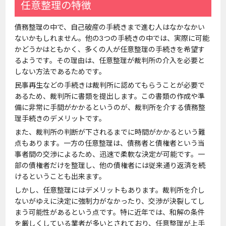
任意整理の特徴
債務整理の中で、自己破産の手続きまで進む人はなかなかい
ないかもしれません。他の3つの手続きの中では、実際に可能
かどうかはともかく、多くの人が任意整理の手続きを希望す
るようです。その理由は、任意整理が裁判所の介入を必要と
しない方法であるためです。
民事再生などの手続きは裁判所に認めてもらうことが必要で
あるため、裁判所に書類を提出します。この書類の作成や準
備に非常に手間がかかるというのが、裁判所を介する債務整
理手続きのデメリットです。
また、裁判所の判断が下されるまでに時間がかかるという難
点もあります。一方の任意整理は、債務者と債権者という当
事者間の交渉によるため、迅速で柔軟な決定が可能です。一
部の債権者だけを整理し、他の債権者には従来通り返済を続
けるということも出来ます。
しかし、任意整理にはデメリットもあります。裁判所を介し
ないがゆえに決定に強制力がなかったり、交渉が決裂してし
まう可能性があるという点です。特に近年では、和解の条件
を厳しくしている業者が多いとされており、任意整理が上手