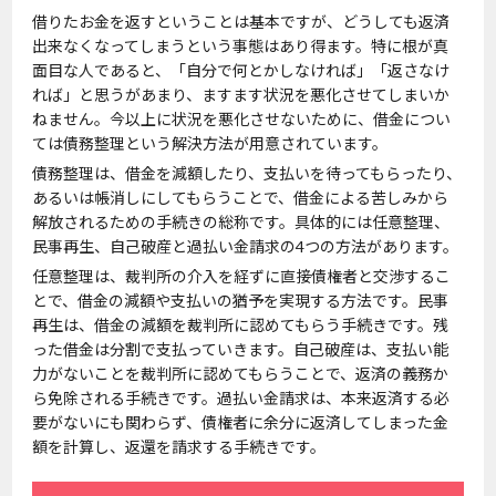
借りたお金を返すということは基本ですが、どうしても返済
出来なくなってしまうという事態はあり得ます。特に根が真
面目な人であると、「自分で何とかしなければ」「返さなけ
れば」と思うがあまり、ますます状況を悪化させてしまいか
ねません。今以上に状況を悪化させないために、借金につい
ては債務整理という解決方法が用意されています。
債務整理は、借金を減額したり、支払いを待ってもらったり、
あるいは帳消しにしてもらうことで、借金による苦しみから
解放されるための手続きの総称です。具体的には任意整理、
民事再生、自己破産と過払い金請求の4つの方法があります。
任意整理は、裁判所の介入を経ずに直接債権者と交渉するこ
とで、借金の減額や支払いの猶予を実現する方法です。民事
再生は、借金の減額を裁判所に認めてもらう手続きです。残
った借金は分割で支払っていきます。自己破産は、支払い能
力がないことを裁判所に認めてもらうことで、返済の義務か
ら免除される手続きです。過払い金請求は、本来返済する必
要がないにも関わらず、債権者に余分に返済してしまった金
額を計算し、返還を請求する手続きです。