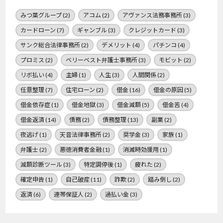
みつ葉グループ
(2)
アコム
(2)
アヴァンス法務事務所
(3)
カードローン
(7)
ギャンブル
(3)
クレジットカード
(3)
サンク総合法律事務所
(2)
デメリット
(4)
パチンコ
(4)
プロミス
(2)
ベリーベスト弁護士事務所
(3)
モビット
(2)
リボ払い
(4)
主婦
(1)
人生
(3)
人間関係
(2)
任意整理
(7)
住宅ローン
(2)
借金
(16)
借金の原因
(5)
借金依存症
(1)
借金地獄
(3)
借金減額
(5)
借金苦
(4)
借金返済
(14)
債務
(2)
債務整理
(13)
副業
(2)
夜逃げ
(1)
天音法律事務所
(2)
奨学金
(3)
家族
(1)
弁護士
(2)
悪徳消費者金融
(1)
消滅時効援用
(1)
減額診断ツール
(3)
特定調停後
(1)
疲れた
(2)
確定申告
(1)
自己破産
(11)
詐欺
(2)
踏み倒し
(2)
返済
(6)
連帯保証人
(2)
過払い金
(3)