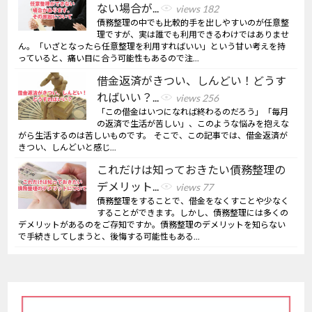
ない場合が...
views 182
債務整理の中でも比較的手を出しやすいのが任意整
理ですが、実は誰でも利用できるわけではありませ
ん。「いざとなったら任意整理を利用すればいい」という甘い考えを持
っていると、痛い目に合う可能性もあるので注...
借金返済がきつい、しんどい！どうす
ればいい？...
views 256
「この借金はいつになれば終わるのだろう」「毎月
の返済で生活が苦しい」、このような悩みを抱えな
がら生活するのは苦しいものです。 そこで、この記事では、借金返済が
きつい、しんどいと感じ...
これだけは知っておきたい債務整理の
デメリット...
views 77
債務整理をすることで、借金をなくすことや少なく
することができます。しかし、債務整理には多くの
デメリットがあるのをご存知ですか。債務整理のデメリットを知らない
で手続きしてしまうと、後悔する可能性もある...